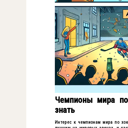
Чемпионы мира по
знать
Интерес к чемпионам мира по хок
лучшим на мировых аренах, и ка