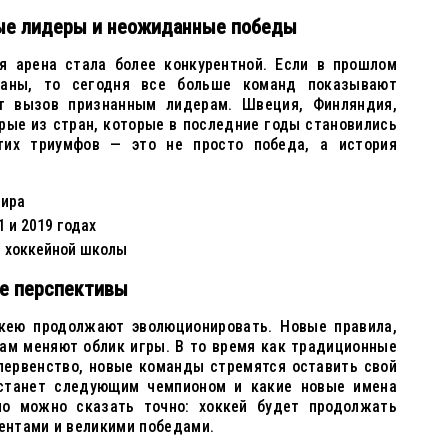
ые лидеры и неожиданные победы
я арена стала более конкурентной. Если в прошлом
раны, то сегодня все больше команд показывают
т вызов признанным лидерам. Швеция, Финляндия,
рые из стран, которые в последние годы становились
их триумфов — это не просто победа, а история
мира
 и 2019 годах
й хоккейной школы
е перспективы
кею продолжают эволюционировать. Новые правила,
кам меняют облик игры. В то время как традиционные
первенство, новые команды стремятся оставить свой
 станет следующим чемпионом и какие новые имена
но можно сказать точно: хоккей будет продолжать
нтами и великими победами.