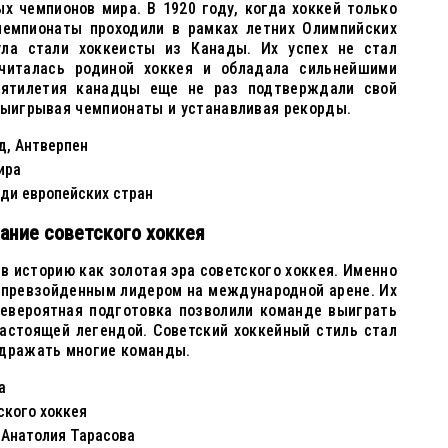
х чемпионов мира. В 1920 году, когда хоккей только
 чемпионаты проходили в рамках летних Олимпийских
ула стали хоккеисты из Канады. Их успех не стал
читалась родиной хоккея и обладала сильнейшими
ятилетия канадцы еще не раз подтверждали свой
выигрывая чемпионаты и устанавливая рекорды.
д, Антверпен
ира
ди европейских стран
ание советского хоккея
 в историю как золотая эра советского хоккея. Именно
непревзойденным лидером на международной арене. Их
невероятная подготовка позволили команде выиграть
астоящей легендой. Советский хоккейный стиль стал
одражать многие команды.
а
ского хоккея
 Анатолия Тарасова