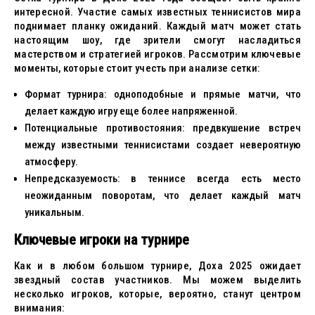
интересной. Участие самых известных теннисистов мира
поднимает планку ожиданий. Каждый матч может стать
настоящим шоу, где зрители смогут насладиться
мастерством и стратегией игроков. Рассмотрим ключевые
моменты, которые стоит учесть при анализе сетки:
Формат турнира: одноподобные и прямые матчи, что
делает каждую игру еще более напряженной.
Потенциальные противостояния: предвкушение встреч
между известными теннисистами создает невероятную
атмосферу.
Непредсказуемость: в теннисе всегда есть место
неожиданным поворотам, что делает каждый матч
уникальным.
Ключевые игроки на турнире
Как и в любом большом турнире, Доха 2025 ожидает
звездный состав участников. Мы можем выделить
несколько игроков, которые, вероятно, станут центром
внимания: