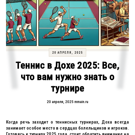
20 АПРЕЛЯ, 2025
Теннис в Дохе 2025: Все,
что вам нужно знать о
турнире
20 апреля, 2025
mmain.ru
Когда речь заходит о теннисных турнирах, Доха всегда
занимает особое место в сердцах болельщиков и игроков.
Готовясь к турниру 2025 года, стоит обратить внимание на