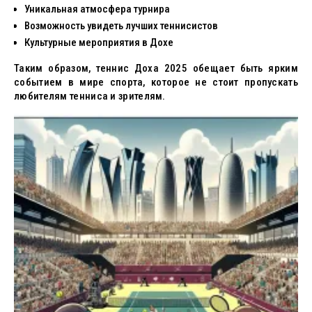
Уникальная атмосфера турнира
Возможность увидеть лучших теннисистов
Культурные мероприятия в Дохе
Таким образом, теннис Доха 2025 обещает быть ярким
событием в мире спорта, которое не стоит пропускать
любителям тенниса и зрителям.