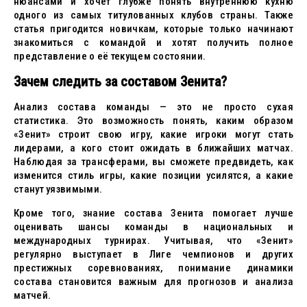
нюансами и хочет глубже понять внутреннюю кухню
одного из самых титулованных клубов страны. Также
статья пригодится новичкам, которые только начинают
знакомиться с командой и хотят получить полное
представление о её текущем состоянии.
Зачем следить за составом Зенита?
Анализ состава команды — это не просто сухая
статистика. Это возможность понять, каким образом
«Зенит» строит свою игру, какие игроки могут стать
лидерами, а кого стоит ожидать в ближайших матчах.
Наблюдая за трансферами, вы сможете предвидеть, как
изменится стиль игры, какие позиции усилятся, а какие
станут уязвимыми.
Кроме того, знание состава Зенита помогает лучше
оценивать шансы команды в национальных и
международных турнирах. Учитывая, что «Зенит»
регулярно выступает в Лиге чемпионов и других
престижных соревнованиях, понимание динамики
состава становится важным для прогнозов и анализа
матчей.