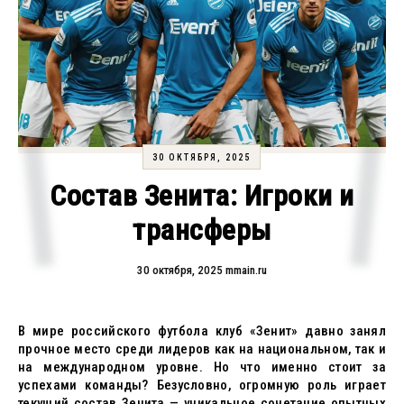
30 ОКТЯБРЯ, 2025
Состав Зенита: Игроки и
трансферы
30 октября, 2025
mmain.ru
В мире российского футбола клуб «Зенит» давно занял
прочное место среди лидеров как на национальном, так и
на международном уровне. Но что именно стоит за
успехами команды? Безусловно, огромную роль играет
текущий состав Зенита — уникальное сочетание опытных