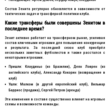
Состав Зенита регулярно обновляется в зависимости от
тактических задач и трансферной политики клуба.
Какие трансферы были совершены Зенитом в
последнее время?
Зенит активно работает на трансферном рынке, усиливая
состав ключевыми игроками для повышения конкуренции
и результата. За последний сезон клуб приобрёл
нескольких заметных футболистов и также расстался с
некоторыми игроками.
Пришли: Клаудиньо (из Бразилии), Деян Ловрен (из
английского клуба), Александр Кокорин (возвращение в
клуб)
Ушли: Малком (в другой европейский клуб), Вильмар
Барриос (продажа), Сергей Петров (аренда)
Эти изменения в составе существенно влияют на игровые
схемы и возможности команды.