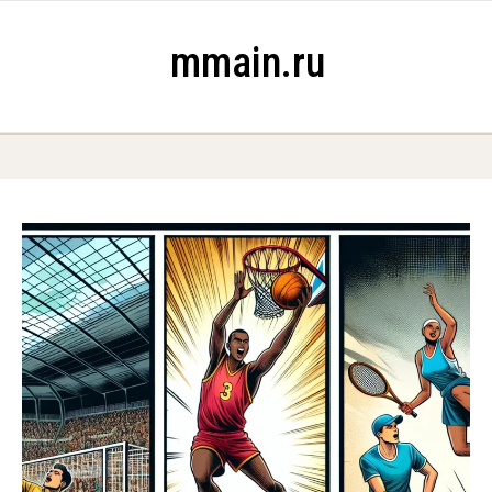
Skip to content
mmain.ru