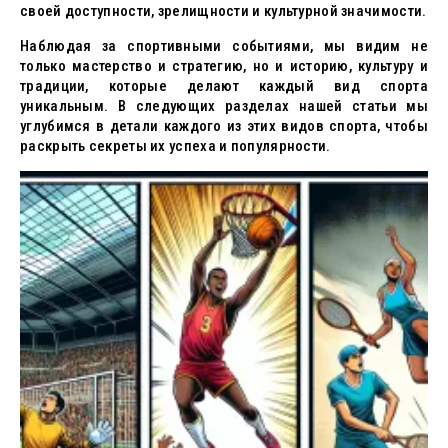
своей доступности, зрелищности и культурной значимости.
Наблюдая за спортивными событиями, мы видим не
только мастерство и стратегию, но и историю, культуру и
традиции, которые делают каждый вид спорта
уникальным. В следующих разделах нашей статьи мы
углубимся в детали каждого из этих видов спорта, чтобы
раскрыть секреты их успеха и популярности.