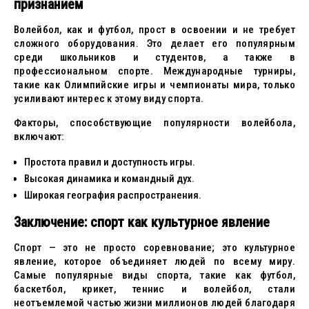
признанием
Волейбол, как и футбол, прост в освоении и не требует
сложного оборудования. Это делает его популярным
среди школьников и студентов, а также в
профессиональном спорте. Международные турниры,
такие как Олимпийские игры и чемпионаты мира, только
усиливают интерес к этому виду спорта.
Факторы, способствующие популярности волейбола,
включают:
Простота правил и доступность игры.
Высокая динамика и командный дух.
Широкая география распространения.
Заключение: спорт как культурное явление
Спорт — это не просто соревнование; это культурное
явление, которое объединяет людей по всему миру.
Самые популярные виды спорта, такие как футбол,
баскетбол, крикет, теннис и волейбол, стали
неотъемлемой частью жизни миллионов людей благодаря