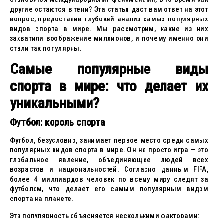
другие остаются в тени? Эта статья даст вам ответ на этот
вопрос, предоставив глубокий анализ самых популярных
видов спорта в мире. Мы рассмотрим, какие из них
захватили воображение миллионов, и почему именно они
стали так популярны.
Самые популярные виды
спорта в мире: что делает их
уникальными?
Футбол: король спорта
Футбол, безусловно, занимает первое место среди самых
популярных видов спорта в мире. Он не просто игра — это
глобальное явление, объединяющее людей всех
возрастов и национальностей. Согласно данным FIFA,
более 4 миллиардов человек по всему миру следят за
футболом, что делает его самым популярным видом
спорта на планете.
Эта популярность объясняется несколькими факторами: