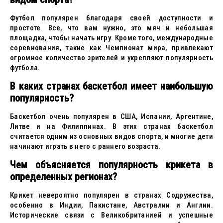
Футбол популярен благодаря своей доступности и
простоте. Все, что вам нужно, это мяч и небольшая
площадка, чтобы начать игру. Кроме того, международные
соревнования, такие как Чемпионат мира, привлекают
огромное количество зрителей и укрепляют популярность
футбола.
В каких странах баскетбол имеет наибольшую
популярность?
Баскетбол очень популярен в США, Испании, Аргентине,
Литве и на Филиппинах. В этих странах баскетбол
считается одним из основных видов спорта, и многие дети
начинают играть в него с раннего возраста.
Чем объясняется популярность крикета в
определенных регионах?
Крикет невероятно популярен в странах Содружества,
особенно в Индии, Пакистане, Австралии и Англии.
Исторические связи с Великобританией и успешные