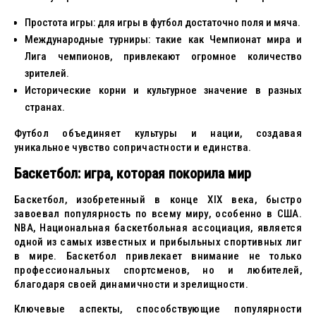
Простота игры: для игры в футбол достаточно поля и мяча.
Международные турниры: такие как Чемпионат мира и
Лига чемпионов, привлекают огромное количество
зрителей.
Исторические корни и культурное значение в разных
странах.
Футбол объединяет культуры и нации, создавая
уникальное чувство сопричастности и единства.
Баскетбол: игра, которая покорила мир
Баскетбол, изобретенный в конце XIX века, быстро
завоевал популярность по всему миру, особенно в США.
NBA, Национальная баскетбольная ассоциация, является
одной из самых известных и прибыльных спортивных лиг
в мире. Баскетбол привлекает внимание не только
профессиональных спортсменов, но и любителей,
благодаря своей динамичности и зрелищности.
Ключевые аспекты, способствующие популярности