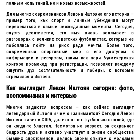
полным испытаний, но и новых возможностей.
Для многих современников Левона Иштояна его история —
пример того, как спорт и личные убеждения могут
пересекаться в самые неожиданные моменты. Сегодня,
спустя десятилетия, его имя вновь всплывает в
разговорах о великих советских футболистах, которые не
побоялись пойти на риск ради мечты. Более того,
современный спортивный мир с его доступом к
информации и ресурсам, таким как пари букмекерская
контора промокод при регистрации, позволяет каждому
ощутить дух состязательности и победы, к которым
стремился и Иштоян.
Как выглядит Левон Иштоян сегодня: фото,
воспоминания и интервью
Многие задаются вопросом — как сейчас выглядит
легендарный Иштоян и чем он занимается? Сегодня Левон
Иштоян живёт в США, далёко от тех футбольных полей, где
он когда-то блистал. Несмотря на возраст, он сохраняет
бодрость духа и активно участвует в жизни сообщества
бывших спортсменов, делясь своим опытом с молодым