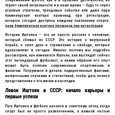
современный футбол, как и в прошлые десятилетия, не
теряет своей актуальности и в наше время — будь то через
игровые стратегии, трендовые события или даже пари
букмекерская контора промокод при регистрации,
которые сегодня доступны каждому поклоннику спорта.
пари букмекерская контора промокод при регистрации
История Иштояна — это не просто рассказ о человеке,
который сбежал из СССР. Это история о внутренней
борьбе, о силе духа и стремлении к свободе, которые
вдохновляют и сегодня. Именно поэтому мы подробно
рассмотрим, как изменился Иштоян, как выглядит сейчас
этот легендарный футболист, и каким образом его опыт
может быть полезен современным спортсменам и
фанатам. Погрузимся в детали, подкрепленные фактами,
интересными случаями и статистикой, чтобы дать полное
представление о его жизни и наследии.
Левон Иштоян в СССР: начало карьеры и
первые успехи
Путь Иштояна в футболе начался в советскую эпоху, когда
спорт был не просто развлечением, а важной частью