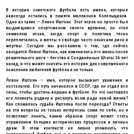
В истории советского футбола есть имена, которые
навсегда остались в памяти миллионов болельщиков.
Одно из таких — Левон Иштоян. Этот игрок не просто был
выдающимся спортсменом своего времени, он стал
символом эпохи, когда спорт и политика тесно
переплетались, а мечты о свободе часто означали риск и
жертвы. Сегодня мы расскажем о том, где сейчас
находится Левон Иштоян, как изменилась его жизнь после
решительного шага – бегства в Соединённые Штаты 36 лет
назад, и что может значить его история для современного
поколения любителей футбола и не только.
Левон Иштоян — имя, которое вызывает уважение и
ностальгию. Его путь начинался в СССР, где он отдал все
силы, чтобы достичь вершин в футболе. Но что заставило
его покинуть родину и рискнуть всем ради новой жизни?
Как сложилась судьба Иштояна после переезда? Ответы
на эти вопросы не только интересны сами по себе, но и
позволяют понять, каким образом спорт может стать
отражением больших исторических процессов и личных
драм. В этом контексте не лишне упомянуть, что